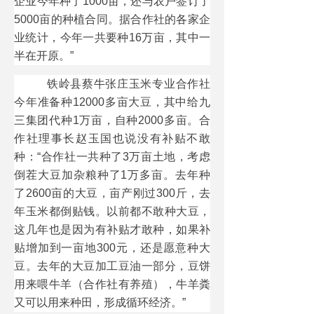
企业今年种了1000亩，还与农户签订了
5000亩的种植合同。据合作社的各家企
业统计，今年一共要种16万亩，其中一
半在开原。”
铁岭县蔡牛张庄玉米专业合作社
今年准备种12000多亩大豆，其中给九
三集团代种1万亩，自种2000多亩。合
作社理事长赵玉国也说没有补贴不敢
种：“合作社一共种了3万亩土地，考虑
倒茬大豆加杂粮种了1万多亩。去年种
了2600亩的大豆，亩产刚过300斤，去
年玉米都倒贴钱。以前都不敢种大豆，
这几年也是因为有补贴才敢种，如果补
贴增加到一亩地300元，还是愿意种大
豆。去年的大豆加工豆油一部分，豆饼
用来喂牛羊（合作社有养殖），牛羊粪
又可以用来种田，形成循环经济。”