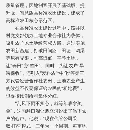
质量管理，因地制宜开展了基础版、提
升版、智慧版高标准农田建设，建成了
高标准农田核心示范区。
在高标准农田建设过程中，该县以
村党支部领办土地专业合作社为载体，
吸引农户以土地经营权入股，通过实施
农田新基建，打破田间路、田埂、沟渠
等原有界限，削高填低、平整土地，
让“碎田”变“整田”。同时，为让农户“旱
涝保收”，还引入“爱科农”“中化”等第三
方代管经营合作社农田，土地农业产生
的效益不仅要保证给农民的“租地费”，
也要按比例给村集体分红。
“刮风下雨不担心，就等年底拿奖
金”，这句顺口溜让裴立河说出了当下农
户的心声。他说：“现在代管公司采
取‘打擂’模式，三年为一个周期。每亩地