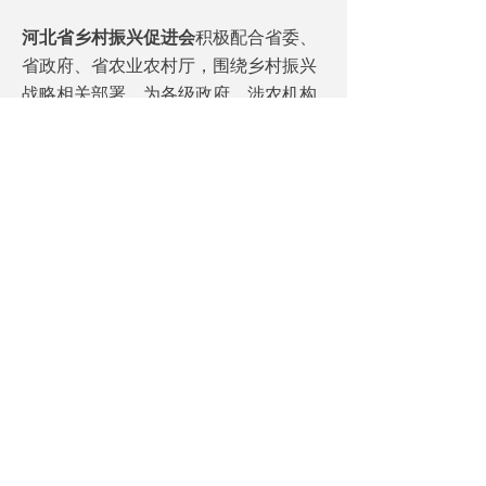
河北省乡村振兴促进会
积极配合省委、
省政府、省农业农村厅，围绕乡村振兴
战略相关部署，为各级政府、涉农机构
（龙头企业）提供:
1、“三农”调研报告，报省委省政府及相
关部门；
2、“三农”系列培训；
3、“三农”项目咨询；
4、“三农”企业策划；
5、“三农”企业资金、市场对接；
6、“三农”政策补贴咨询。
我会努力发挥桥梁和纽带作用，组织动
员和整合全社会力量参与社会主义新农
村建设，为助力河北乡村振兴，全面建
成经济强省、美丽河北做出积极贡献。
河北省政府原常务副省长、党组副书记