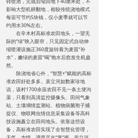
转喷洒，完成后缩回地下40厘米处，不
影响大型机耕翻地，相较传统浇地模式
每亩可节约5块钱，仅小麦季就可以节
约用水30%左右。
在辛木村高标准农田地头，一望无
际的“绿”映入眼帘，只见固定式自动伸
缩喷灌设施正360度旋转着为麦苗“补
水”，嫩绿的麦苗“喝”饱水后愈发生机盎
然。
除浇地省心外，“智慧+”赋能的高标
准农田好处多多。裴立河如数家珍地
说，该村1700余亩农田不见一条土埂沟
渠，只看到高清监控摄像头、田间气象
站、土壤墒情监测站、植物病菌孢子捕
捉仪、物联网虫情信息采集设备等高科
技设施矗立在田间地头。依靠这些设
备，高标准农田实现了全智慧化管理，
天气、农情、调度尽在“掌”握。裴立河