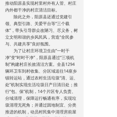
推动阳原县实现村里村外有人管、村庄
内外都干净的村庄清洁目标。
除此之外，阳原县还通过党建引
领、典型引路、关爱平台等“三个载
体”，带头引导群众改陋习、尽义务，树
立文明和谐的乡风民风，营造“全民参
与、共建共享”良好氛围。
为了让村庄环境卫生由“一时干
净”变“时时干净”，阳原县通过“三项机
制”构建村庄长效清洁方案。全县1294
辆环卫车到村收集、分区域送往14座乡
镇转运站，通过农村生活垃圾“清、运、
处”机制实现生活垃圾日产日清日处；推
行“包、保”机制，14个片区专人负责、
分域清理，保障运行畅通有序，实现垃
圾清理无死角；并通过因地制宜、分类
推进的机制，动员村民集中清理房前屋