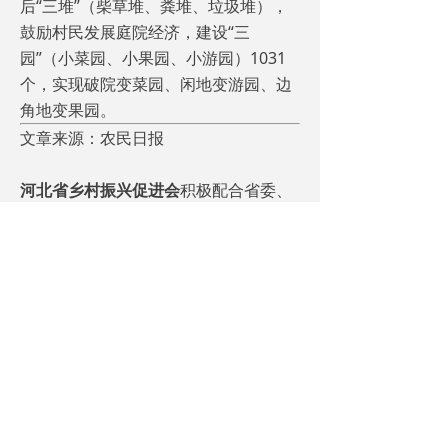
后“三堆”（柴草堆、粪堆、垃圾堆），
鼓励村民发展庭院经济，建设“三
园”（小菜园、小果园、小游园）1031
个，实现破院变菜园、闲地变游园、边
角地变果园。
文章来源：农民日报
河北省乡村振兴促进会
积极配合省委、
省政府、省农业农村厅，围绕乡村振兴
战略相关部署，为各级政府、涉农机构
（龙头企业）提供:
1、“三农”调研报告，报省委省政府及相
关部门；
2、“三农”系列培训；
3、“三农”项目咨询；
4、“三农”企业策划；
5、“三农”企业资金、市场对接；