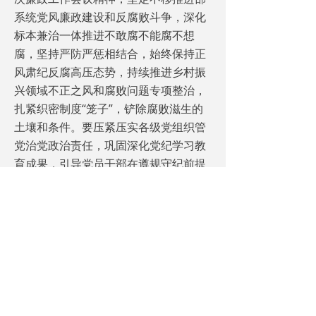
系统党风廉政建设和反腐败斗争，深化
标本兼治一体推进不敢腐不能腐不想
腐，坚持严防严惩相结合，始终保持正
风肃纪反腐高压态势，持续推进乡村振
兴领域不正之风和腐败问题专项整治，
扎紧织密制度“笼子”，铲除腐败滋生的
土壤和条件。要压紧压实各级党组织管
党治党政治责任，巩固深化党纪学习教
育成果，引导党员干部在遵规守纪前提
下勤奋工作、放手干事，奋力开创农业
农村改革发展新局面。
会议研究肉牛产业纾困和提档升级工
作，强调，要认真学习贯彻习近平总书
记重要指示精神，落实党中央、国务院
决策部署，采取积极有力的综合性措施
尽快推动肉牛产业走出困境。要持续抓
好肉牛产业纾困政策落实，督促尽快将