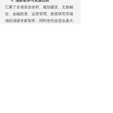
顶级智库与资源优势
汇聚了全省农业农村、规划建设、文旅融
合、金融投资、运营管理、政策研究等领
域的顶级专家智库；同时依托促进会庞大
的会员体系，整合了优质的产业资源、金
融资源、渠道资源，能够为项目提供全维
度的资源支撑。
政企协同生态优势
搭建了
“
政府
+
企业
+
资本
+
村集体
+
农户
”
的
多方协同平台，能够有效打通政策落地、
项目实施、产业发展、富民增收的全链
条，实现多方共赢，具备强大的生态协同
能力与可持续发展能力。
上一篇：
无
ꄴ
下一篇：
无
ꄲ